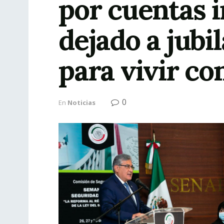
por cuentas 
dejado a jubi
para vivir c
0
En
Noticias