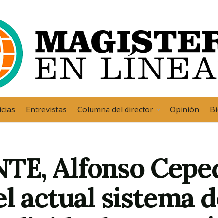
cias
Entrevistas
Columna del director
Opinión
Bi
SNTE, Alfonso Ceped
l actual sistema 