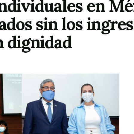
individuales en Mé
lados sin los ingre
on dignidad