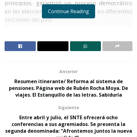
principios, garantizó un proceso democrático
en las elecciones que se realizarán en diferentes
Continue Reading
secciones del país.
En un comunicado de prensa, el SNTE dio a
conocer que en una reunión virtual, con más de
60 mil integrantes, el líder del Sindicato
Nacional de Trabajadores de la Educación
expresó que, “convencidos de las virtudes de la
Anterior
democracia, en las próximas elecciones de las
Resumen itinerante/ Reforma al sistema de
directivas seccionales se respetará plenamente
pensiones. Página web de Rubén Rocha Moya. De
la libertad y voluntad de las y los agremiados en
viajes. El Estanquillo de las letras. Sabiduría
la elección de sus órganos de gobierno. Serán
Siguiente
procesos legales, libres, equitativos y
Entre abril y julio, el SNTE ofrecerá ocho
transparentes, que desterrarán para siempre la
conferencias a sus agremiados. Se presenta la
simulación y el dedazo”.
segunda denominada: “Afrontemos juntos la nueva