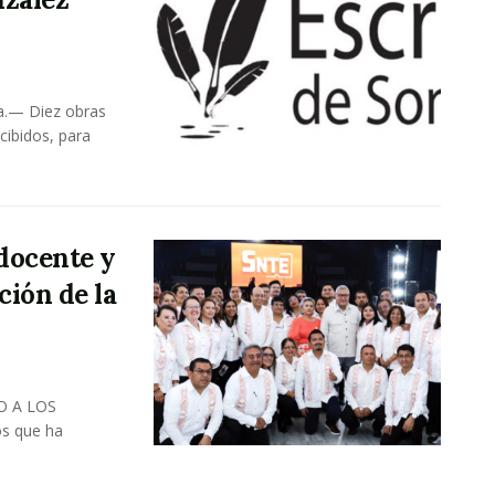
ra.— Diez obras
cibidos, para
docente y
ción de la
O A LOS
os que ha