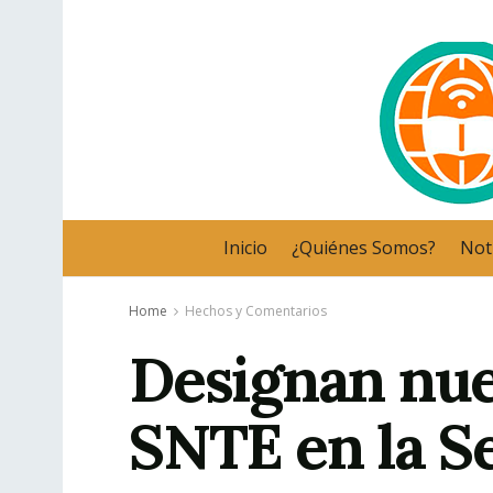
Inicio
¿Quiénes Somos?
Noti
Home
Hechos y Comentarios
Designan nue
SNTE en la S