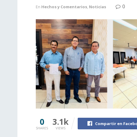
0
En
Hechos y Comentarios
,
Noticias
0
3.1k
Compartir en Faceb
SHARES
VIEWS