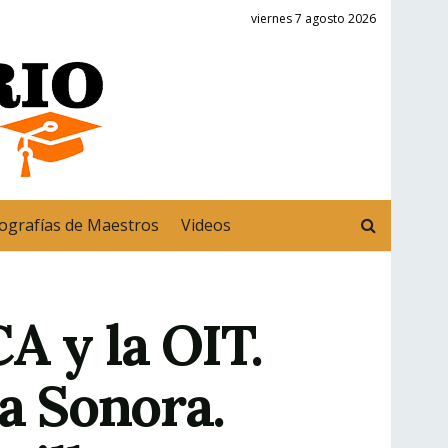
viernes 7 agosto 2026
ografías de Maestros
Videos
A y la OIT.
a Sonora.