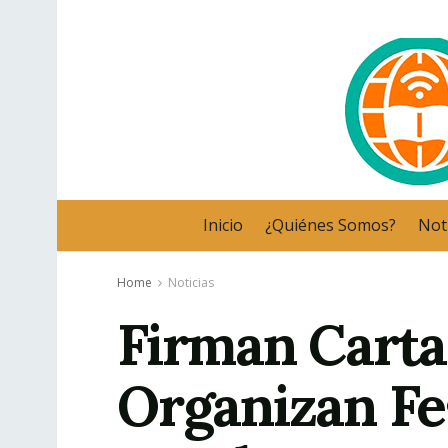
Inicio
¿Quiénes Somos?
Noti
Home
Noticias
Firman Cartas
Organizan Fes