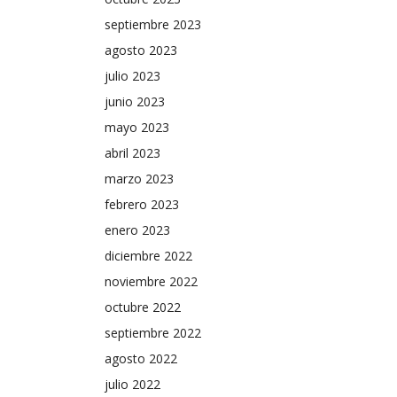
Gobernación, Rosa Icela Rodríguez Velázquez, y la
septiembre 2023
secretaria de Ciencias, Humanidades, Tecnología e
Innovación, Rosaura Ruiz Gutiérrez; maestras y
agosto 2023
maestros que obtuvieron la presea, secretarios
julio 2023
generales del SNTE, así como integrantes del Comité
junio 2023
Ejecutivo Nacional del Sindicato y funcionarios de la
mayo 2023
Secretaría de Educación Pública
abril 2023
marzo 2023
febrero 2023
enero 2023
diciembre 2022
noviembre 2022
octubre 2022
septiembre 2022
agosto 2022
julio 2022