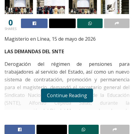
0
SHARES
Magisterio en Línea, 15 de mayo de 2026
LAS DEMANDAS DEL SNTE
Derogación del régimen de pensiones para
trabajadores al servicio del Estado, así como un nuevo
sistema de contratación, promoción y permanencia
para el magisterio, demandó el secretario general del
Sindicato Nacional de Trabajadores de la Educación
Continue Reading
(SNTE), Alfonso Cepeda Salas, durante la
conmemoración del Día del Maestro, encabezada por la
Presidenta, Claudia Sheinbaum Pardo, hoy en la Ciudad
de México.