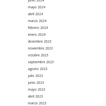
junio 2024
representante del Comité Ejecutivo Nacional ante la
mayo 2024
Sección, e integrantes de los Órganos Nacionales de
Gobierno sindical.
abril 2024
marzo 2024
febrero 2024
enero 2024
diciembre 2023
noviembre 2023
octubre 2023
septiembre 2023
agosto 2023
julio 2023
junio 2023
mayo 2023
abril 2023
marzo 2023