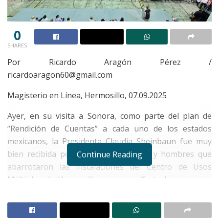
0
SHARES
Por Ricardo Aragón Pérez /
ricardoaragon60@gmail.com
Magisterio en Línea, Hermosillo, 07.09.2025
Ayer, en su visita a Sonora, como parte del plan de
“Rendición de Cuentas” a cada uno de los estados
mexicanos, la Presidenta Claudia Sheinbaun fue muy
bien recibida por cientos de mujeres y hombres que
Continue Reading
abarrotaron las instalaciones del Centro de Usos
Múltiples de Hermosillo, para manifestarle su apoyo,
simpatía y reconocimiento a su alta e histórica
investidura; “estamos aquí para apoyar a la señora
Presidenta”, dijo una de tantas mujeres presentes que