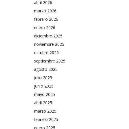
abril 2026
“Cuando un pueblo reconoce su historia, defiende sus
marzo 2026
conquistas”.
febrero 2026
Por consiguiente, augura con optimismo la Presidenta
enero 2026
y Comandanta Claudia Sheinbaum Pardo: ¡México no
diciembre 2025
volverá a caminar hacia atrás! hacia aquella oscura y
noviembre 2025
larga, muy larga noche triste de gobiernos oligárquicos
octubre 2025
y reacios al bienestar compartido.
septiembre 2025
agosto 2025
julio 2025
junio 2025
mayo 2025
abril 2025
marzo 2025
febrero 2025
enero 2025