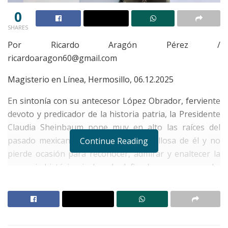
0
SHARES
Por Ricardo Aragón Pérez /
ricardoaragon60@gmail.com
Magisterio en Línea, Hermosillo, 06.12.2025
En sintonía con su antecesor López Obrador, ferviente
devoto y predicador de la historia patria, la Presidente
Claudia Sheinbaum pone muy en alto las raíces del
pasado mexicano; se siente muy orgullosa de él y no
Continue Reading
pierde ocasión para reconocer, admirar y enaltecer la
memoria histórica; incluso la defiende a capa y espada,
con altura de miras, como consta en su defensa contra
el historial de injusticias, rapiñas y crímenes humanos,
cometidos por los antiguos españoles durante las
épocas de Conquista y Colonia, de cuyas atrocidades