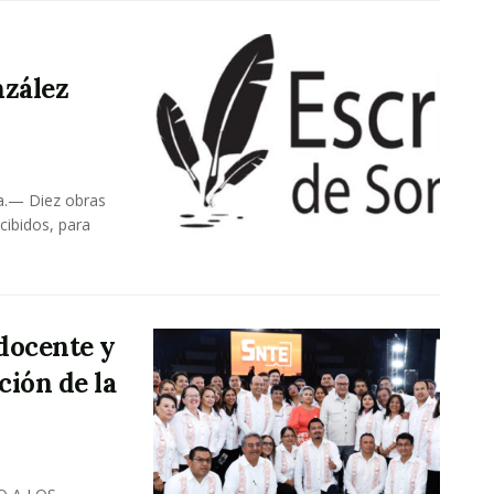
nzález
ra.— Diez obras
cibidos, para
docente y
ción de la