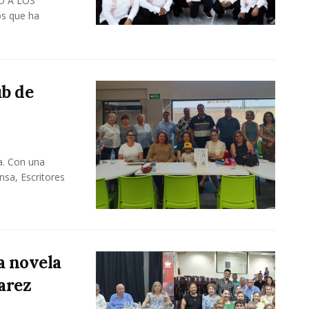
O A LOS
os que ha
ub de
a. Con una
nsa, Escritores
a novela
arez