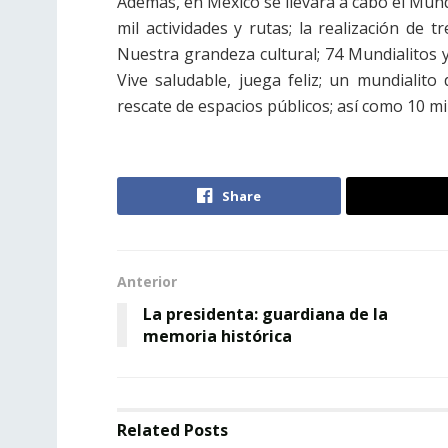
Además, en México se llevará a cabo el Mundi
mil actividades y rutas; la realización de
Nuestra grandeza cultural; 74 Mundialitos y
Vive saludable, juega feliz; un mundialito
rescate de espacios públicos; así como 10 m
Share
Anterior
La presidenta: guardiana de la
memoria histórica
Related
Posts